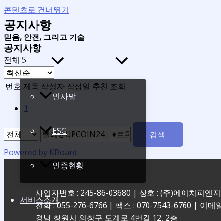
콘텐츠로 건너뛰기
공지사항
믿음, 안전, 그리고 기술
공지사항
전체 5
회사소개
메뉴 토글
번호
제목
작성자
작성일
추천
조회
인사말
1
ESG
검색
Powered by KBoard
인증현황
사업자번호 : 245-86-03680 | 상호 : (주)에이치피엔
서비스소개
전화 : 055-276-6766 | 팩스 : 070-7543-6760 | 이메일
경남 창원시 의창구 도계로 4번길 12, 2층