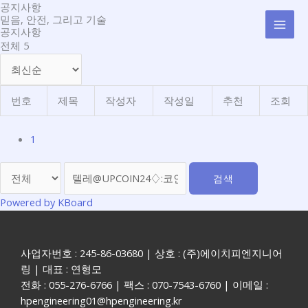
콘
공지사항
MAI
믿음, 안전, 그리고 기술
텐
공지사항
MEN
츠
전체 5
로
건
너
번호
제목
작성자
작성일
추천
조회
뛰
기
1
검색
Powered by KBoard
사업자번호 : 245-86-03680 | 상호 : (주)에이치피엔지니어
링 | 대표 : 연형모
전화 : 055-276-6766 | 팩스 : 070-7543-6760 | 이메일 :
hpengineering01@hpengineering.kr