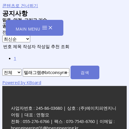
콘텐츠로 건너뛰기
공지사항
믿음, 안전, 그리고 기술
공지사항
MAIN MENU
전체 5
번호
제목
작성자
작성일
추천
조회
1
검색
Powered by KBoard
사업자번호 : 245-86-03680 | 상호 : (주)에이치피엔지니
어링 | 대표 : 연형모
전화 : 055-276-6766 | 팩스 : 070-7543-6760 | 이메일 :
hpengineering01@hpengineering.kr