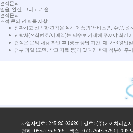
콘
견적문의
믿음, 안전, 그리고 기술
텐
견적문의
츠
견적 문의 전 필독 사항
로
정확하고 신속한 견적을 위해 제품명/서비스명, 수량, 원
건
연락처(전화번호/이메일)는 필수로 기재해 주셔야 회신이
너
견적은 문의 내용 확인 후 [평균 응답 기간, 예: 2~3 영
뛰
첨부 파일 (도면, 참고 자료 등)이 있다면 함께 첨부해 주세
기
사업자번호 : 245-86-03680 | 상호 : (주)에이치피엔
전화 : 055-276-6766 | 팩스 : 070-7543-6760 | 이메일